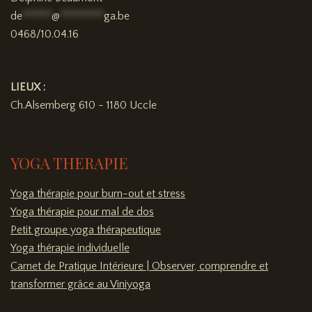
de
******
@
*********
ga.be
0468/10.04.16
LIEUX :
Ch.Alsemberg 610 - 1180 Uccle
YOGA THERAPIE
Yoga thérapie pour burn-out et stress
Yoga thérapie pour mal de dos
Petit groupe yoga thérapeutique
Yoga thérapie individuelle
Carnet de Pratique Intérieure | Observer, comprendre et
transformer grâce au Viniyoga