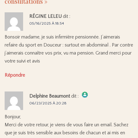
consultations
»
RÉGINE LELEU
dit :
05/16/2025 À 18:54
Bonsoir madame, je suis infirmière pensionnée. J’aimerais
refaire du sport en Douceur : surtout en abdominal . Par contre
j’aimerais connaître vos prix, vu ma pension. Grand merci pour
votre suivi et avis
Répondre
Delphine Beaumont
dit :
06/23/2025 À 20:28
The Real Person Badge!
Bonjour,
Anti-Spam by CleanTalk
Merci de votre retour, je viens de vous faire un email. Sachez
que je suis très sensible aux besoins de chacun et ai mis en