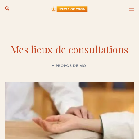
Aller
Ouvr
Rechercher
au
le
men
contenu
Mes lieux de consultations
A PROPOS DE MOI