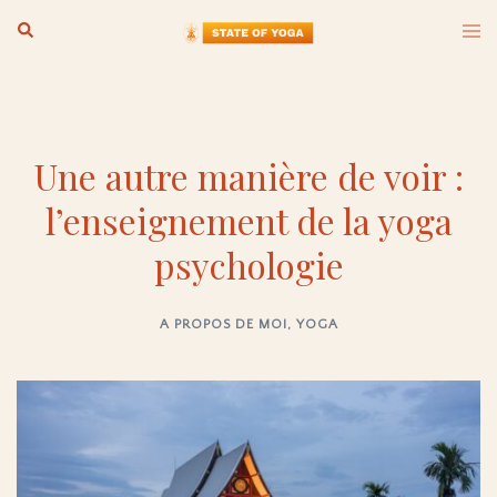
Aller
Ouvr
Rechercher
au
le
men
contenu
Une autre manière de voir :
l’enseignement de la yoga
psychologie
A PROPOS DE MOI
,
YOGA